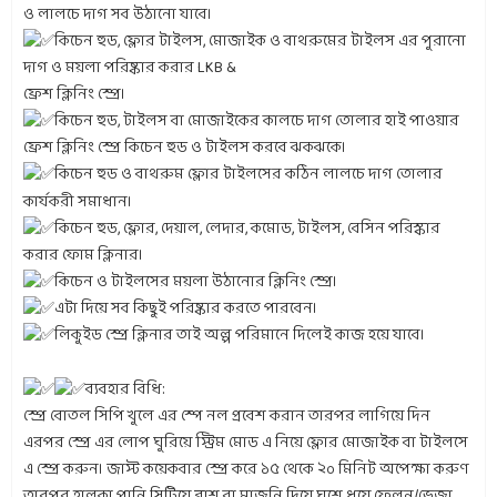
ও লালচে দাগ সব উঠানো যাবে।
কিচেন হুড, ফ্লোর টাইলস, মোজাইক ও বাথরুমের টাইলস এর পুরানো
দাগ ও ময়লা পরিষ্কার করার LKB &
ফ্রেশ ক্লিনিং স্প্রে।
কিচেন হুড, টাইলস বা মোজাইকের কালচে দাগ তোলার হাই পাওয়ার
ফ্রেশ ক্লিনিং স্প্রে কিচেন হুড ও টাইলস করবে ঝকঝকে।
কিচেন হুড ও বাথরুম ফ্লোর টাইলসের কঠিন লালচে দাগ তোলার
কার্যকরী সমাধান।
কিচেন হুড, ফ্লোর, দেয়াল, লেদার, কমোড, টাইলস, বেসিন পরিস্কার
করার ফোম ক্লিনার।
কিচেন ও টাইলসের ময়লা উঠানোর ক্লিনিং স্প্রে।
এটা দিয়ে সব কিছুই পরিষ্কার করতে পারবেন।
লিকুইড স্প্রে ক্লিনার তাই অল্প পরিমানে দিলেই কাজ হয়ে যাবে।
ব্যবহার বিধি:
স্প্রে বোতল সিপি খুলে এর স্পে নল প্রবেশ করান তারপর লাগিয়ে দিন
এরপর স্প্রে এর লোপ ঘুরিয়ে স্ট্রিম মোড এ নিয়ে ফ্লোর মোজাইক বা টাইলসে
এ স্প্রে করুন। জাস্ট কয়েকবার স্প্রে করে ১৫ থেকে ২০ মিনিট অপেক্ষা করুণ
তারপর হালকা পানি সিটিয়ে ব্রাশ বা মাজনি দিয়ে ঘুশে ধুয়ে ফেলুন/ভেজা