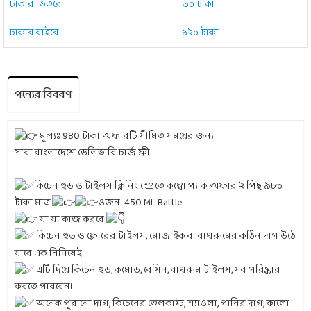
ঢাকার ভিতরে
৬০ টাকা
ঢাকার বাইরে
১২০ টাকা
পন্যের বিবরণ
মূল্যঃ 980 টাকা অফারটি সীমিত সময়ের জন্য
সারা বাংলাদেশে ডেলিভারি চার্জ ফ্রী
কিচেন হুড ও টাইলস ক্লিনিং স্প্রেতে কম্বো প্যাক অফার ২ পিছ ৯৮০
টাকা মাত্র
ওজন: 450 ML Battle
যা যা কাজ করবে
কিচেন হুড ও ফ্লোরের টাইলস, মোজাইক বা বাথরুমের কঠিন দাগ উঠে
যাবে এক নিমিষেই।
এটি দিয়ে কিচেন হুড, কমোড, বেসিন, বাথরুম টাইলস, সব পরিষ্কার
করতে পারবেন।
অনেক পুরানো দাগ, কিচেনের তেলকাস্ট, শ্যাওলা, পানির দাগ, কালো