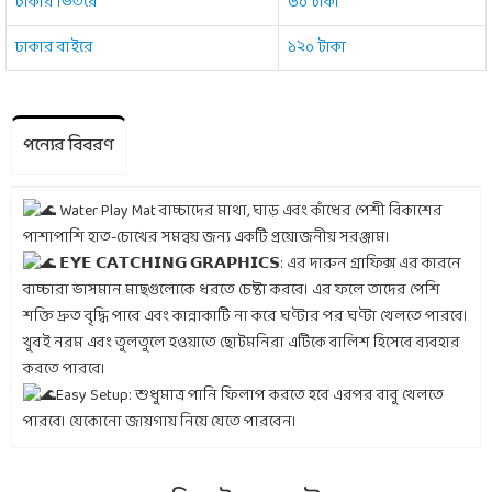
ঢাকার ভিতরে
৬০ টাকা
ঢাকার বাইরে
১২০ টাকা
পন্যের বিবরণ
Water Play Mat বাচ্চাদের মাথা, ঘাড় এবং কাঁধের পেশী বিকাশের
পাশাপাশি হাত-চোখের সমন্বয় জন্য একটি প্রয়োজনীয় সরঞ্জাম।
𝗘𝗬𝗘 𝗖𝗔𝗧𝗖𝗛𝗜𝗡𝗚 𝗚𝗥𝗔𝗣𝗛𝗜𝗖𝗦: এর দারুন গ্রাফিক্স এর কারনে
বাচ্চারা ভাসমান মাছগুলোকে ধরতে চেষ্টা করবে। এর ফলে তাদের পেশি
শক্তি দ্রুত বৃদ্ধি পাবে এবং কান্নাকাটি না করে ঘণ্টার পর ঘণ্টা খেলতে পারবে।
খুবই নরম এবং তুলতুলে হওয়াতে ছোটমনিরা এটিকে বালিশ হিসেবে ব্যবহার
করতে পারবে।
Easy Setup: শুধুমাত্র পানি ফিলাপ করতে হবে এরপর বাবু খেলতে
পারবে। যেকোনো জায়গায় নিয়ে যেতে পারবেন।