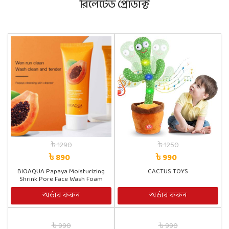
রিলেটেড প্রোডাক্ট
৳ 1290
৳ 1250
৳ 890
৳ 990
BIOAQUA Papaya Moisturizing
CACTUS TOYS
Shrink Pore Face Wash Foam
Facial Cleanser 100g/M
অর্ডার করুন
অর্ডার করুন
৳ 990
৳ 990