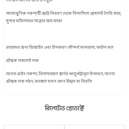
সব হাত মাপের জন্য উপযুক্ত
অত্যাধুনিক নকশাটি ছোট্ট বিবরণ থেকে বিলাসিতা ব্রেসলেট তৈরি করে,
সুন্দর মহিলাদের অন্তরে জয় করে!!
মেয়েদের জন্য ডিজাইন এবং উপকরণ সৌন্দর্য ভালবাসা, ফাটল মত
চৌম্বক লকলেট লক
অনন্য চেইন নকশা, বিলাসবহুল স্বর্ণের ধাতুপট্টাবৃত উপাদান, অনন্য
চৌম্বক লক গঠন, ব্যবহৃত যখন কোন উদ্বেগ বা বিরতি
রিলেটেড প্রোডাক্ট